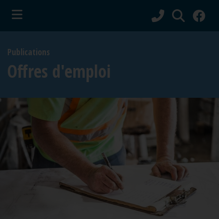
ubmenu (Vie municipale )
Publications
bmenu (Services aux citoyens )
Offres d'emploi
ubmenu (Culture et tourisme )