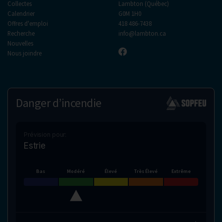
Collectes
Lambton (Québec)
Calendrier
G0M 1H0
Offres d'emploi
418 486-7438
Recherche
info@lambton.ca
Nouvelles
Nous joindre
Danger d’incendie
Prévision pour:
Estrie
Bas
Modéré
Élevé
Très Élevé
Extrême