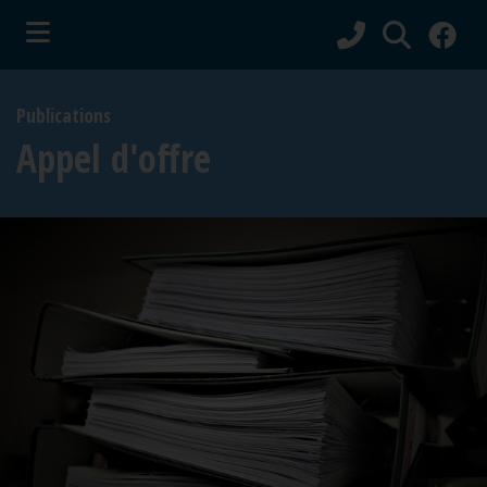
ubmenu (Vie municipale )
Publications
bmenu (Services aux citoyens )
Appel d'offre
ubmenu (Culture et tourisme )