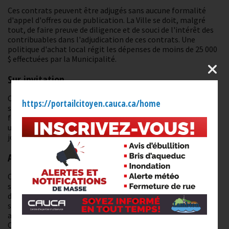
Ces contrats peuvent être adjugés sans aucune formalité
d'appel d'offres ou de publication. La Ville se doit, malgré
tout, de faire preuve de diligence et de souci de l'intérêt des
contribuables dans l'adjudication de ces contrats. Une
politique d'achat local régit les dépenses de moins de 25 000
$ effectuées par la Municipalité.
Sur invitation
Ces contrats doivent faire l'objet d'une demande de
https://portailcitoyen.cauca.ca/home
soumission par voie écrite à au moins deux entrepreneurs ou
fournisseurs, selon le cas. Ces appels d'offres doivent prévoir
un délai de réception des soumissions minimum de huit (8)
jours;
Appel d'offres public
Ces contrats doivent faire l'objet d'une demande de
soumission publique faite par annonce dans un journal
distribué sur le territoire de la ville de même que sur le
système électronique d'affichage des appels d'offres
approuvé par le gouvernement du Québec (
seao.gouv.qc.ca
).
Ces appels d'offres doivent prévoir un délai de réception des