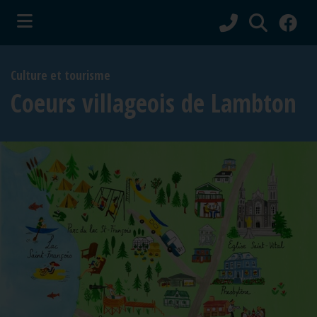
ubmenu (Vie municipale )
Culture et tourisme
bmenu (Services aux citoyens )
Coeurs villageois de Lambton
ubmenu (Culture et tourisme )