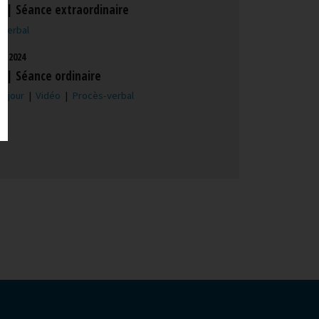
l | Séance extraordinaire
-verbal
er 2024
l | Séance ordinaire
u jour
|
Vidéo
|
Procès-verbal