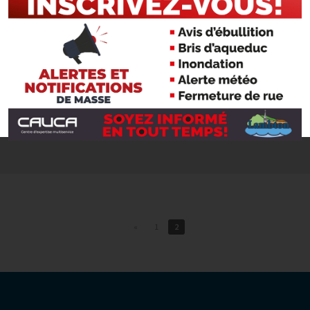
Conseil | Séance ordinaire
Consei
Ordre du jour
|
Procès-verbal
|
Vidéo
Procès
12 mars 2024
13 févri
Conseil | Séance ordinaire
Consei
Ordre du jour
|
Procès-verbal
|
Vidéo
Ordre d
«
1
2