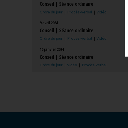
Conseil | Séance ordinaire
Ordre du jour
|
Procès-verbal
|
Vidéo
9 avril 2024
Conseil | Séance ordinaire
Ordre du jour
|
Procès-verbal
|
Vidéo
16 janvier 2024
Conseil | Séance ordinaire
Ordre du jour
|
Vidéo
|
Procès-verbal
-