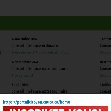
12 novembre 2024
8 octobr
Conseil | Séance ordinaire
Consei
|
Ordre du jour
|
Procès-verbal
|
Vidéo
Ordre d
12 septembre 2024
10 sept
Conseil | Séance extraordinaire
Consei
Procès-verbal
Ordre d
6 août 2024
9 juille
Conseil | Séance extraordinaire
Consei
Procès-verbal
Ordre d
https://portailcitoyen.cauca.ca/home
14 mai 2024
7 mai 2