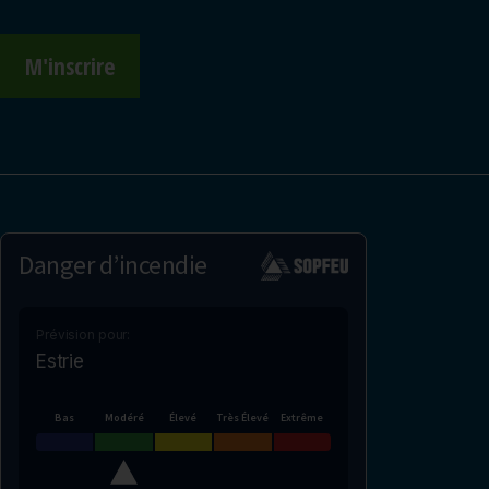
M'inscrire
Danger d’incendie
Prévision pour:
Estrie
Bas
Modéré
Élevé
Très Élevé
Extrême