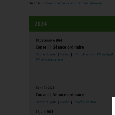
de 19 h 30.
Consultez le calendrier des séances
2024
10 décembre 2024
Conseil | Séance ordinaire
Ordre du jour
|
Vidéo
|
PV ordinaire
|
PV budget
PV extraordinaire
13 août 2024
Conseil | Séance ordinaire
Ordre du jour
|
Vidéo
|
Procès-verbal
11 juin 2024