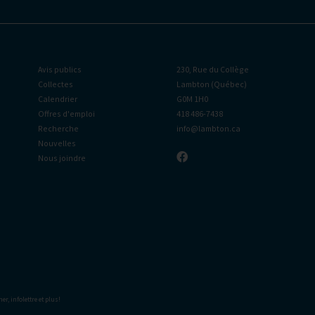
Avis publics
230, Rue du Collège
Collectes
Lambton (Québec)
Calendrier
G0M 1H0
Offres d'emploi
418 486-7438
Recherche
info@lambton.ca
Nouvelles
Nous joindre
her
,
infolettre
et plus!