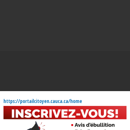
https://portailcitoyen.cauca.ca/home