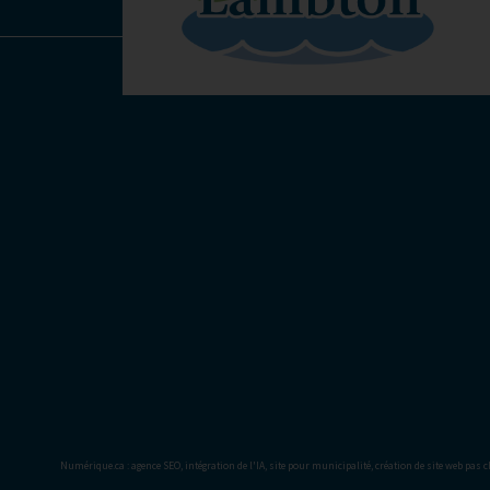
Numérique.ca
:
agence SEO
,
intégration de l'IA
,
site pour municipalité
,
création de site web pas c