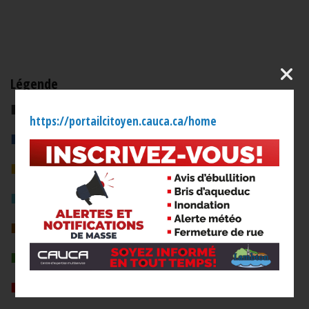
Légende
■
Déchets
https://portailcitoyen.cauca.ca/home
■
Recyclage
■
Déchets volumineux
■
Plastiques agricoles
■
Séance du conseil
■
Activités et loisirs
■
Autres