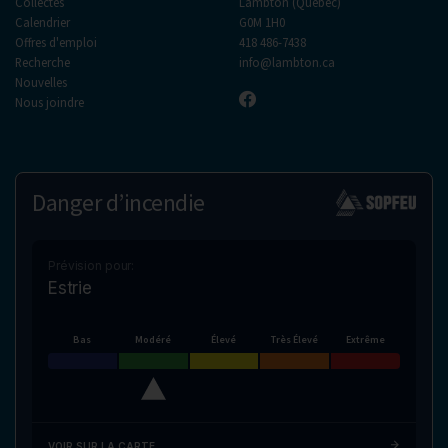
Collectes
Lambton (Québec)
Calendrier
G0M 1H0
Offres d'emploi
418 486-7438
Recherche
info@lambton.ca
Nouvelles
Nous joindre
Danger d’incendie
Prévision pour:
Estrie
Bas
Modéré
Élevé
Très Élevé
Extrême
VOIR SUR LA CARTE