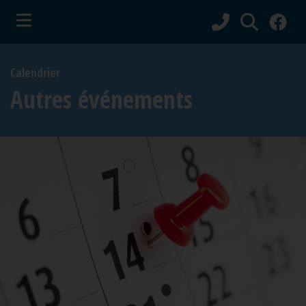
ubmenu (Vie municipale )
Calendrier
bmenu (Services aux citoyens )
Autres événements
ubmenu (Culture et tourisme )