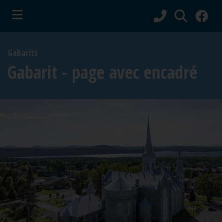
ubmenu (Vie municipale )
Gabarits
bmenu (Services aux citoyens )
Gabarit - page avec encadré
ubmenu (Culture et tourisme )