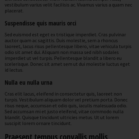
vestibulum varius velit facilisis ac. Vivamus varius a quam nec
placerat.
Suspendisse quis mauris orci
Sed euismod est eget ex tristique imperdiet. Cras pulvinar
auctor quam ac sagittis. Duis molestie, sem a rhoncus
laoreet, lacus risus pellentesque libero, vitae vehicula turpis
odio sit amet dui. Aliquam non massa sed nibh sodales
imperdiet ut vel turpis. Pellentesque blandit a libero eu
scelerisque. Donec sit amet sem ut dui molestie luctus eget
id lectus.
Nulla eu nulla urna
Cras elit lacus, eleifend in consectetur quis, laoreet non
turpis. Vestibulum aliquam dolor vel pretium porta. Donec
risus neque, accumsan et odio quis, iaculis malesuada odio.
Sed accumsan mi et justo eleifend, vitae commodo nulla
blandit. Quisque tincidunt ultricies metus. Ut ut lorem
suscipit lorem ornare tincidunt.
Praesent tempus convallis mollis