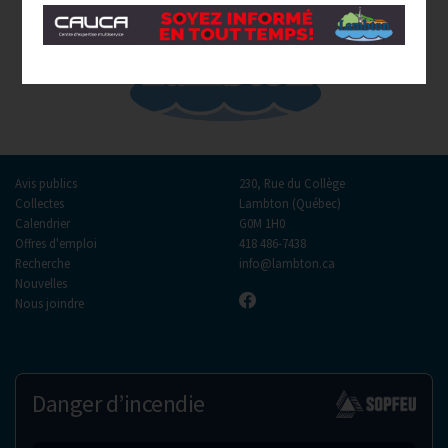
Avis publics
230, Rue du Collège
Collectes
Lambton (Québec)
Calendrier
G0M 1H0
Offres d'emploi
418 486-7438
Recherche
info@lambton.ca
Nouvelles
Nous joindre
Danger d’incendie