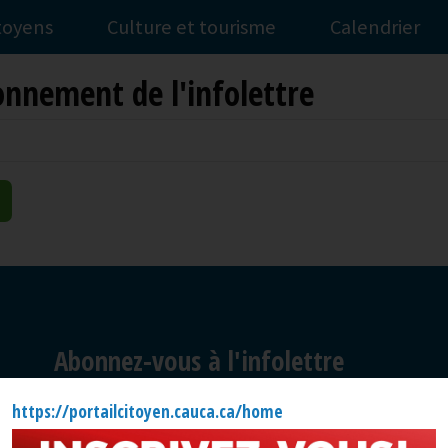
itoyens
Culture et tourisme
Calendrier
nnement de l'infolettre
Abonnez-vous à l'infolettre
Restez à l'affût de l'actualité et des activités offertes.
https://portailcitoyen.cauca.ca/home