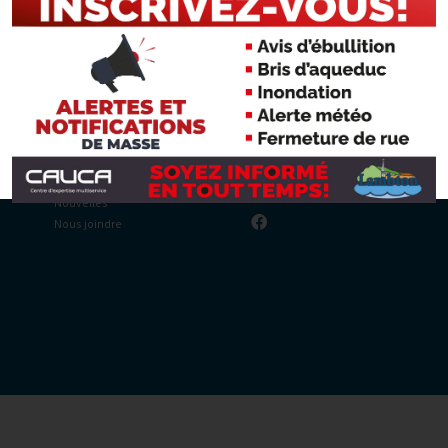
Avis publics
230, Rue du Collège
Collectes
Lambton (Québec)
Calendrier
G0M 1H0
Offres d'emploi
418 486-7438
Recherche
info@lambton.ca
Nouvelles
Nous joindre