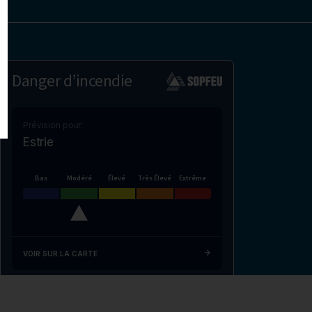
Danger d’incendie
Prévision pour:
Estrie
Bas
Modéré
Élevé
Très Élevé
Extrême
VOIR SUR LA CARTE